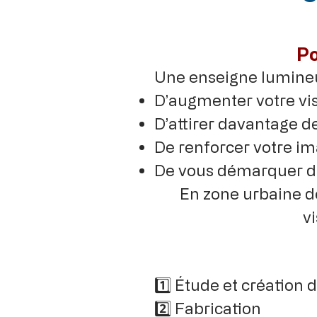
Po
Une enseigne lumine
D’augmenter votre visi
D’attirer davantage de
De renforcer votre i
De vous démarquer de
En zone urbaine de
v
1️⃣ Étude et création 
2️⃣ Fabrication