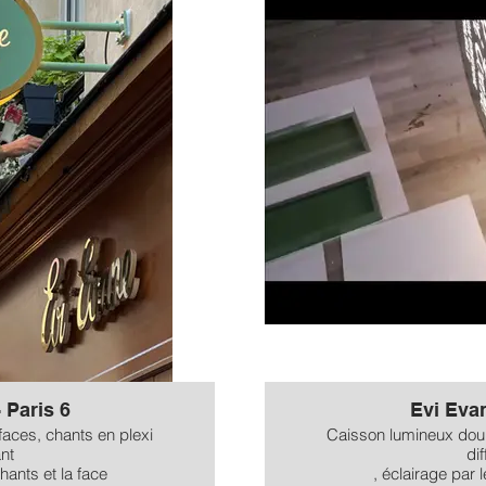
 Paris 6
Evi Evan
aces, chants en plexi
Caisson lumineux doub
ant
di
hants et la face
, éclairage par 