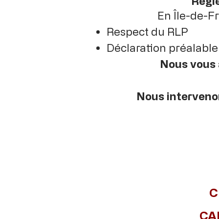
Régle
En Île-de-Fr
Respect du RLP
Déclaration préalable
Nous vous 
Nous intervenon
C
CA