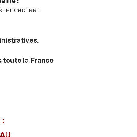
irie :
est encadrée :
istratives.
 toute la France
:
EAU