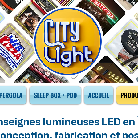
PERGOLA
SLEEP BOX / POD
ACCUEIL
PRODU
nseignes lumineuses LED en
onception, fabrication et po