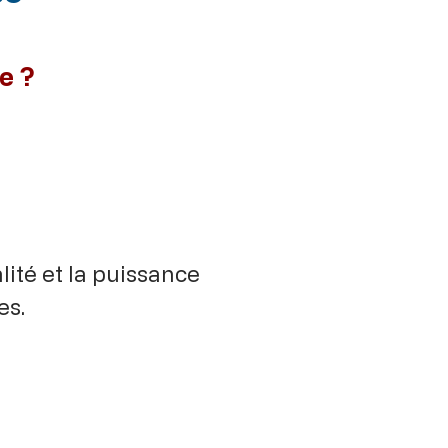
e ?
ité et la puissance
es.