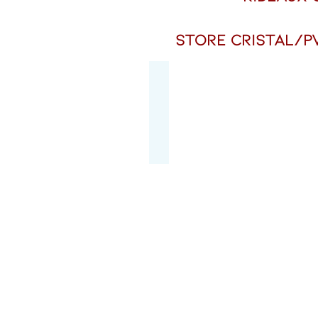
store cristal/P
Store vertical 
Store
vertical
avec
profilé
de
renforcement
toile