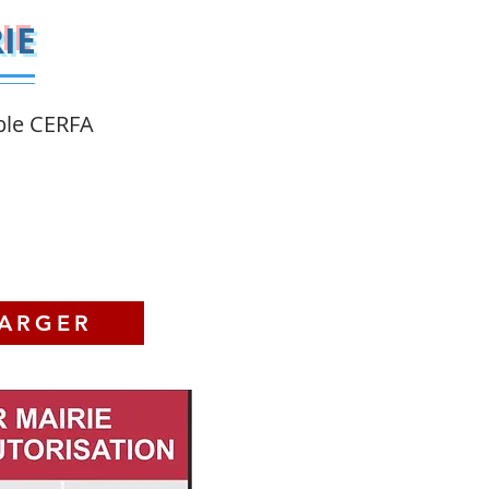
IE
ble CERFA
ARGER